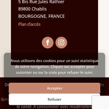
5 Bis Rue Jules Rathier
89800 Chablis
BOURGOGNE, FRANCE
Plan d’accès
Nous utilisons des cookies pour un suivi statistique
de votre navigation. Cliquez sur accepter pour
autoriser ou sur la croix pour refuser le suivi.
Domaine Céline & Frédéric Gueguen –
Politique de
Accepter
confidentialité & mentions légales
–
Conditions
Générales de Vente
– L’abus d’alcool est dangereux pour
Refuser
la santé. A consommer avec modération.